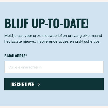
BLIJF UP-TO-DATE!
Meld je aan voor onze nieuwsbrief en ontvang elke maand
het laatste nieuws, inspirerende acties en praktische tips.
Nieuwsbrief - footer
E-MAILADRES
*
"
*
" geeft vereiste velden aan
INSCHRIJVEN