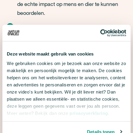
de echte impact op mens en dier te kunnen
beoordelen.
Aangescherpte emissienormen: gebaseerd op
de nieuwste wetenschap en WHO-adviezen,
zodat iedereen in Nederland kan rekenen op
Deze website maakt gebruik van cookies
een gezonde leefomgeving.
We gebruiken cookies om je bezoek aan onze website zo
makkelijk en persoonlijk mogelijk te maken. De cookies
Bescherming tegen giftige stoffen zoals PFAS:
helpen ons om het websiteverkeer te analyseren, content
werk aan een Europees verbod én neem in
en advertenties te personaliseren en zorgen ervoor dat je
Nederland direct maatregelen voor
onze video's kunt bekijken. Wil je dit liever niet? Dan
risicosectoren.
plaatsen we alleen essentiële- en statistische cookies,
deze leggen geen gegevens vast over jou als persoon.
Meer weten? Bekijk dan onze
privacyverklaring
.
Een volwaardige plek voor milieu binnen de
overheid: een zelfstandig (deel)ministerie dat
gezondheid en leefomgeving stevig verankert
Details tonen