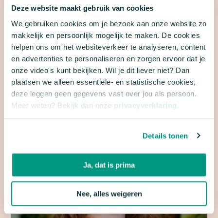
Deze website maakt gebruik van cookies
PERSVOORLICHTERS
We gebruiken cookies om je bezoek aan onze website zo
makkelijk en persoonlijk mogelijk te maken. De cookies
helpen ons om het websiteverkeer te analyseren, content
Voor persgerelateerde vragen kun je terecht bij een
en advertenties te personaliseren en zorgen ervoor dat je
van onze persvoorlichters.
onze video's kunt bekijken. Wil je dit liever niet? Dan
plaatsen we alleen essentiële- en statistische cookies,
deze leggen geen gegevens vast over jou als persoon.
Meer weten? Bekijk dan onze
privacyverklaring
.
Details tonen
Ja, dat is prima
Nee, alles weigeren