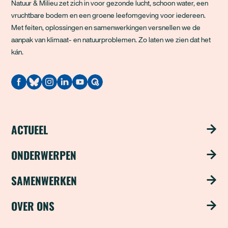
Natuur & Milieu zet zich in voor gezonde lucht, schoon water, een
vruchtbare bodem en een groene leefomgeving voor iedereen.
Met feiten, oplossingen en samenwerkingen versnellen we de
aanpak van klimaat- en natuurproblemen. Zo laten we zien dat het
kán.
Quodari
ACTUEEL
Nieuws
ONDERWERPEN
Publicaties
Schoon water
SAMENWERKEN
Magazine ‘Update’
Groene steden
Steun ons met je bedrijf
OVER ONS
Nieuwsbrief
Duurzame industrie
Word partner
Over ons