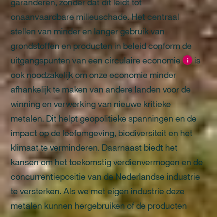
garanderen, zonder dat dit leidt tot
onaanvaardbare milieuschade. Het centraal
stellen van minder en langer gebruik van
grondstoffen en producten in beleid conform de
uitgangspunten van een circulaire economie
is
i
ook noodzakelijk om onze economie minder
afhankelijk te maken van andere landen voor de
winning en verwerking van nieuwe kritieke
metalen. Dit helpt geopolitieke spanningen en de
impact op de leefomgeving, biodiversiteit en het
klimaat te verminderen. Daarnaast biedt het
kansen om het toekomstig verdienvermogen en de
concurrentiepositie van de Nederlandse industrie
te versterken. Als we met eigen industrie deze
metalen kunnen hergebruiken of de producten