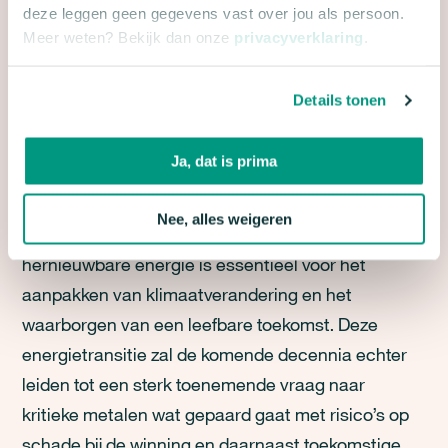
deze leggen geen gegevens vast over jou als persoon.
Meer weten? Bekijk dan onze
privacyverklaring
.
Details tonen
Leestijd
12
minuten
Lees voor
Ja, dat is prima
Nee, alles weigeren
De overgang van fossiele brandstoffen naar
hernieuwbare energie is essentieel voor het
aanpakken van klimaatverandering en het
waarborgen van een leefbare toekomst. Deze
energietransitie zal de komende decennia echter
leiden tot een sterk toenemende vraag naar
kritieke metalen wat gepaard gaat met risico’s op
schade bij de winning en daarnaast toekomstige