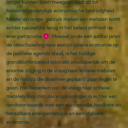
langer kunnen laten meegaan leidt dit tot
toekomstbestendige economische bedrijvigheid.
Minder en langer gebruik maken van metalen komt
echter nauwelijks terug in het beleid omtrent de
energietransitie
. Hoewel sinds een aantal jaren
i
de omschakeling naar een circulaire economie op
de politieke agenda staat, is het huidige
grondstoffenbeleid volstrekt onvoldoende om de
enorme stijging in de vraag naar kritieke metalen
en de risico’s die daarmee gepaard gaan tegen te
gaan. Het beperken van de vraag naar kritieke
metalen door circulaire oplossingen is echter een
randvoorwaarde voor een succesvolle, haalbare en
betaalbare energietransitie en een stabiele
economie.