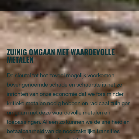
ZUINIG OMGAAN MET WAARDEVOLLE
METALEN
De sleutel tot het zoveel mogelijk voorkomen
bovengenoemde schade en schaarste is het zo
inrichten van onze economie dat we fors minder
kritieke metalen nodig hebben en radicaal zuiniger
omgaan met deze waardevolle metalen en
toepassingen. Alleen zo kunnen we de snelheid en
betaalbaarheid van de noodzakelijke transities