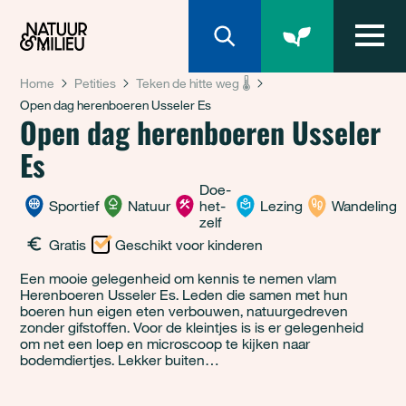
Natuur & Milieu homepage
Home
Petities
Teken de hitte weg 🌡️
Open dag herenboeren Usseler Es
Open dag herenboeren Usseler
Es
Doe-
Sportief
Natuur
het-
Lezing
Wandeling
zelf
Gratis
Geschikt voor kinderen
Een mooie gelegenheid om kennis te nemen vlam
Herenboeren Usseler Es. Leden die samen met hun
boeren hun eigen eten verbouwen, natuurgedreven
zonder gifstoffen. Voor de kleintjes is is er gelegenheid
om net een loep en microscoop te kijken naar
bodemdiertjes. Lekker buiten…