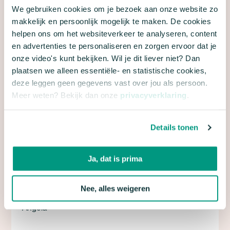
We gebruiken cookies om je bezoek aan onze website zo
makkelijk en persoonlijk mogelijk te maken. De cookies
helpen ons om het websiteverkeer te analyseren, content
en advertenties te personaliseren en zorgen ervoor dat je
onze video's kunt bekijken. Wil je dit liever niet? Dan
plaatsen we alleen essentiële- en statistische cookies,
deze leggen geen gegevens vast over jou als persoon.
Locatie
Meer weten? Bekijk dan onze
privacyverklaring
.
Haaksbergerstraat 866, Enschede. Parkeren bij de
oude Usseler School aan de usselerrondweg
Details tonen
Tijd
14:00 - 17:00
Ja, dat is prima
Organisatie
Nee, alles weigeren
Herenboeren Usseler Es
Angela