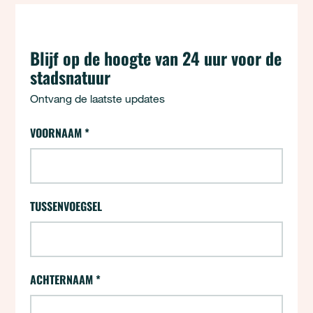
Blijf op de hoogte van 24 uur voor de
stadsnatuur
Ontvang de laatste updates
24 uur - Aanmelden (opt-ins)
VOORNAAM
*
"
*
" geeft vereiste velden aan
TUSSENVOEGSEL
ACHTERNAAM
*