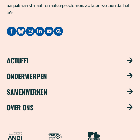
aanpak van klimaat- en natuurproblemen. Zo laten we zien dat het
kán.
Quodari
ACTUEEL
Nieuws
ONDERWERPEN
Publicaties
Schoon water
SAMENWERKEN
Magazine ‘Update’
Groene steden
Steun ons met je bedrijf
OVER ONS
Nieuwsbrief
Duurzame industrie
Word partner
Over ons
Natuurvriendelijke landbouw
Samenwerken als fonds
Team
ANBI
CBF Erkend Goed Doel
Nationale Postcode Loter