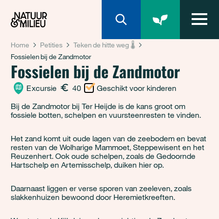
Natuur & Milieu homepage
Home
Petities
Teken de hitte weg 🌡️
Fossielen bij de Zandmotor
Fossielen bij de Zandmotor
Excursie
40
Geschikt voor kinderen
Bij de Zandmotor bij Ter Heijde is de kans groot om
fossiele botten, schelpen en vuursteenresten te vinden.
Het zand komt uit oude lagen van de zeebodem en bevat
resten van de Wolharige Mammoet, Steppewisent en het
Reuzenhert. Ook oude schelpen, zoals de Gedoornde
Hartschelp en Artemisschelp, duiken hier op.
Daarnaast liggen er verse sporen van zeeleven, zoals
slakkenhuizen bewoond door Heremietkreeften.