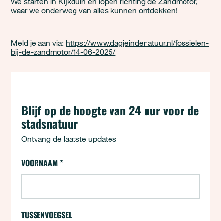
We starten in Kijkduin en lopen richting de Zandmotor,
waar we onderweg van alles kunnen ontdekken!
Meld je aan via:
https://www.dagjeindenatuur.nl/fossielen-
bij-de-zandmotor/14-06-2025/
Blijf op de hoogte van 24 uur voor de
stadsnatuur
Ontvang de laatste updates
VOORNAAM
*
24 uur - Aanmelden (opt-ins)
"
*
" geeft vereiste velden aan
TUSSENVOEGSEL