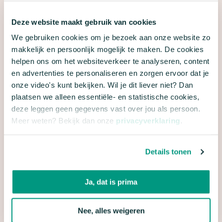
met je gegevens. Meer hierover lees je in onze
privacyverklaring
en
algemene voorwaarden
.
Deze website maakt gebruik van cookies
We gebruiken cookies om je bezoek aan onze website zo
makkelijk en persoonlijk mogelijk te maken. De cookies
helpen ons om het websiteverkeer te analyseren, content
en advertenties te personaliseren en zorgen ervoor dat je
onze video's kunt bekijken. Wil je dit liever niet? Dan
plaatsen we alleen essentiële- en statistische cookies,
deze leggen geen gegevens vast over jou als persoon.
Meer weten? Bekijk dan onze
privacyverklaring
.
Details tonen
Locatie
Start bij Kijkduin, Den Haag
Ja, dat is prima
Tijd
09:00 - 13:00
Nee, alles weigeren