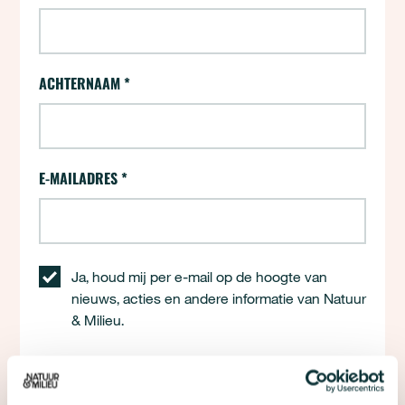
ACHTERNAAM
*
E-MAILADRES
*
Ja, houd mij per e-mail op de hoogte van
nieuws, acties en andere informatie van Natuur
& Milieu.
Met dit formulier meld je je aan voor e-mailupdates
over de campagne 24 uur voor de stadsnatuur van
Natuur & Milieu. We gaan natuurlijk zorgvuldig om