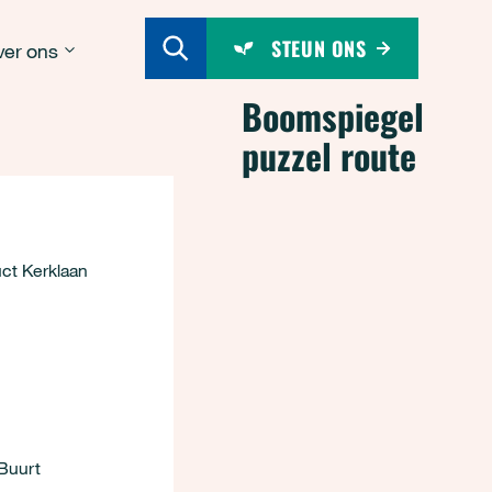
STEUN ONS
er ons
Boomspiegel
puzzel route
uct Kerklaan
Buurt