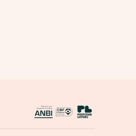
ANBI
CBF Erkend Goed Doel
Nationale Postcode Loterij