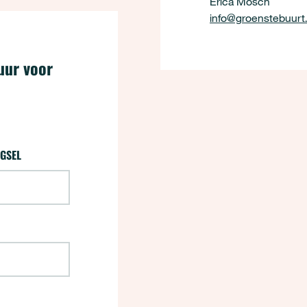
Erica Mosch
info@groenstebuurt.
uur voor
ns)
GSEL