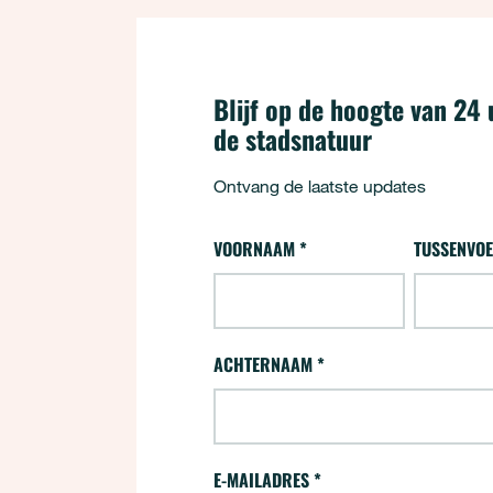
Blijf op de hoogte van 24 
de stadsnatuur
Ontvang de laatste updates
24 uur - Aanmelden (opt-i
VOORNAAM
*
TUSSENVOE
"
*
" geeft vereiste velden aan
ACHTERNAAM
*
E-MAILADRES
*