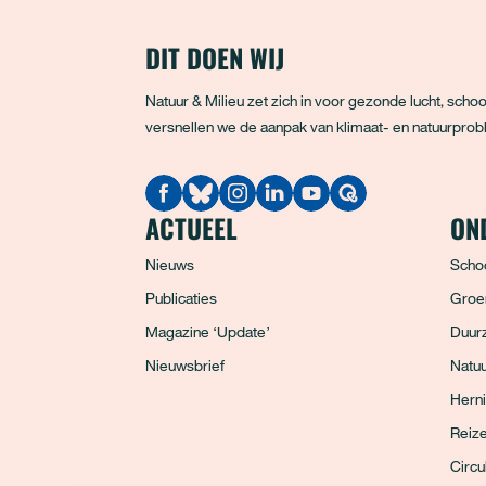
DIT DOEN WIJ
Natuur & Milieu zet zich in voor gezonde lucht, sc
versnellen we de aanpak van klimaat- en natuurprobl
Quodari
ACTUEEL
ON
Nieuws
Scho
Publicaties
Groe
Magazine ‘Update’
Duurz
Nieuwsbrief
Natuu
Hern
Reiz
Circu