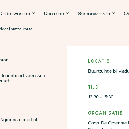
Onderwerpen
Doe mee
Samenwerken
Ov
egel puzzel route
deren
Locatie
Buurttuintje bij viad
antsoenbuurt verrassen
uurt.
Tijd
13:30 - 15:30
Organisatie
://groenstebuurt.nl
Coop. De Groenste 