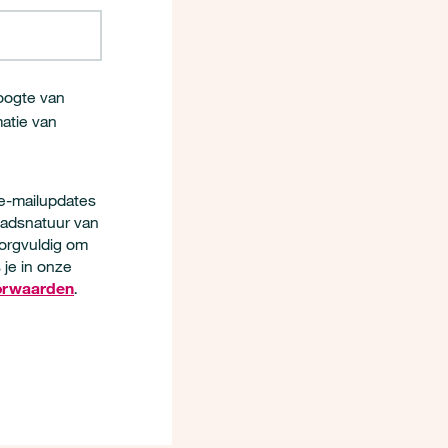
hoogte van
matie van
 e-mailupdates
tadsnatuur van
zorgvuldig om
 je in onze
orwaarden
.