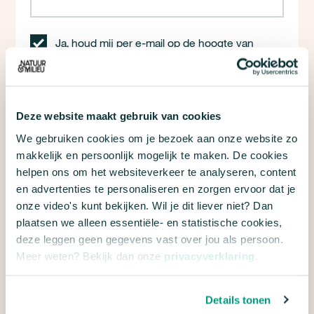
Ja, houd mij per e-mail op de hoogte van
nieuws, acties en andere informatie van Natuur
& Milieu.
Met dit formulier meld je je aan voor e-mailupdates
Deze website maakt gebruik van cookies
over de campagne 24 uur voor de stadsnatuur van
We gebruiken cookies om je bezoek aan onze website zo
Natuur & Milieu. We gaan natuurlijk zorgvuldig om
makkelijk en persoonlijk mogelijk te maken. De cookies
met je gegevens. Meer hierover lees je in onze
privacyverklaring
en
algemene voorwaarden
.
helpen ons om het websiteverkeer te analyseren, content
en advertenties te personaliseren en zorgen ervoor dat je
onze video's kunt bekijken. Wil je dit liever niet? Dan
plaatsen we alleen essentiële- en statistische cookies,
deze leggen geen gegevens vast over jou als persoon.
Meer weten? Bekijk dan onze
privacyverklaring
.
Details tonen