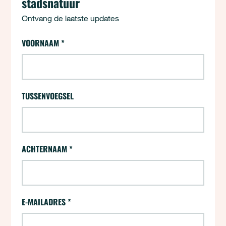
stadsnatuur
Ontvang de laatste updates
24 uur - Aanmelden (opt-ins)
VOORNAAM
*
"
*
" geeft vereiste velden aan
TUSSENVOEGSEL
ACHTERNAAM
*
E-MAILADRES
*