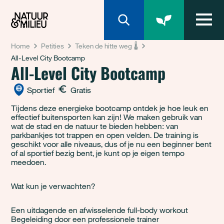
Natuur & Milieu homepage
Home
Petities
Teken de hitte weg 🌡️
All-Level City Bootcamp
All-Level City Bootcamp
Sportief
Gratis
Tijdens deze energieke bootcamp ontdek je hoe leuk en
effectief buitensporten kan zijn! We maken gebruik van
wat de stad en de natuur te bieden hebben: van
parkbankjes tot trappen en open velden. De training is
geschikt voor alle niveaus, dus of je nu een beginner bent
of al sportief bezig bent, je kunt op je eigen tempo
meedoen.
Wat kun je verwachten?
Een uitdagende en afwisselende full-body workout
Begeleiding door een professionele trainer