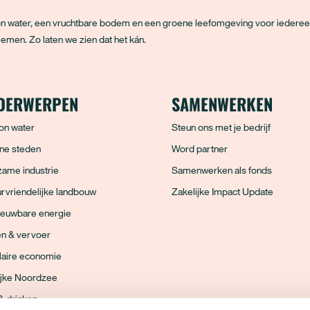
hoon water, een vruchtbare bodem en een groene leefomgeving voor iedere
emen. Zo laten we zien dat het kán.
DERWERPEN
SAMENWERKEN
on water
Steun ons met je bedrijf
ne steden
Word partner
ame industrie
Samenwerken als fonds
rvriendelijke landbouw
Zakelijke Impact Update
ieuwbare energie
en & vervoer
laire economie
ijke Noordzee
& drinken