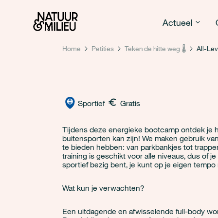
Natuur & Milieu homepage
Actueel
Home
Petities
Teken de hitte weg 🌡️
All-Le
Sportief
Gratis
Tijdens deze energieke bootcamp ontdek je ho
buitensporten kan zijn! We maken gebruik van
te bieden hebben: van parkbankjes tot trapp
training is geschikt voor alle niveaus, dus of j
sportief bezig bent, je kunt op je eigen temp
Wat kun je verwachten?
Een uitdagende en afwisselende full-body wo