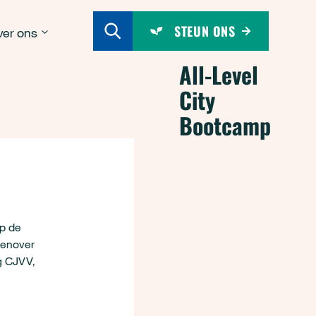
STEUN ONS
er ons
All-Level
City
Bootcamp
p de
genover
g CJVV,