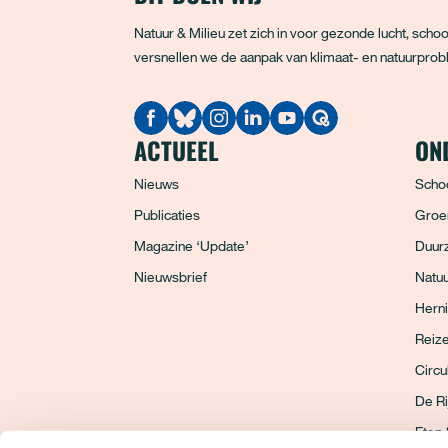
Natuur & Milieu zet zich in voor gezonde lucht, sc
versnellen we de aanpak van klimaat- en natuurprobl
Quodari
ACTUEEL
ON
Nieuws
Scho
Publicaties
Groe
Magazine ‘Update’
Duurz
Nieuwsbrief
Natuu
Hern
Reiz
Circu
De R
Eten 