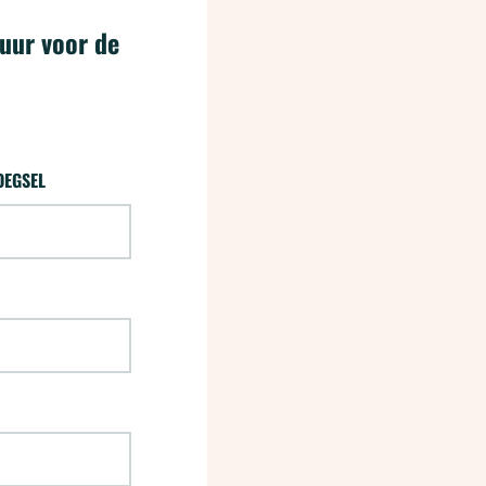
 uur voor de
ins)
OEGSEL