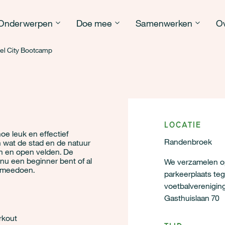
Onderwerpen
Doe mee
Samenwerken
Ov
vel City Bootcamp
Locatie
e leuk en effectief
Randenbroek
 wat de stad en de natuur
en en open velden. De
e nu een beginner bent of al
We verzamelen o
o meedoen.
parkeerplaats te
voetbalverenigin
Gasthuislaan 70
rkout