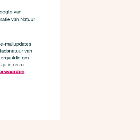
hoogte van
matie van Natuur
r e-mailupdates
tadsnatuur van
 zorgvuldig om
 je in onze
orwaarden
.