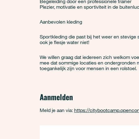
Begeleiding door een professionele trainer
Plezier, motivatie en sportiviteit in de buitenlu
Aanbevolen kleding
Sportkleding die past bij het weer en stevig
ook je flesje water niet!
We willen graag dat iedereen zich welkom voe
mee dat sommige locaties en ondergronden m
toegankelijk zijn voor mensen in een rolstoel.
Aanmelden
Meld je aan via:
https://citybootcamp.opencon