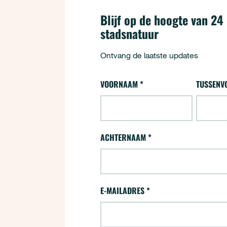
Blijf op de hoogte van 24
stadsnatuur
Ontvang de laatste updates
24 uur - Aanmelden (opt-
VOORNAAM
*
TUSSENV
"
*
" geeft vereiste velden aan
ACHTERNAAM
*
E-MAILADRES
*