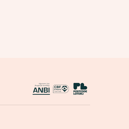
ANBI
CBF Erkend Goed Doel
Nationale Postcode Loterij