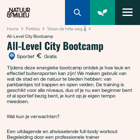
Natuur & Milieu homepage
Home
Petities
Teken de hitte weg 🌡️
All-Level City Bootcamp
All-Level City Bootcamp
Sportief
Gratis
Tijdens deze energieke bootcamp ontdek je hoe leuk en
effectief buitensporten kan zijn! We maken gebruik van
wat de stad en de natuur te bieden hebben: van
parkbankjes tot trappen en open velden. De training is
geschikt voor alle niveaus, dus of je nu een beginner bent
of al sportief bezig bent, je kunt op je eigen tempo
meedoen.
Wat kun je verwachten?
Een uitdagende en afwisselende full-body workout
Begeleiding door een professionele trainer