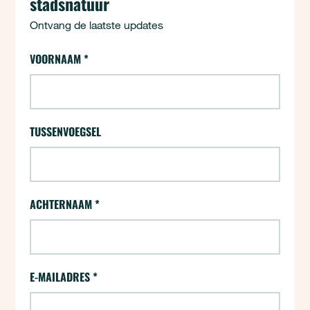
stadsnatuur
Ontvang de laatste updates
24 uur - Aanmelden (opt-ins)
VOORNAAM
*
"
*
" geeft vereiste velden aan
TUSSENVOEGSEL
ACHTERNAAM
*
E-MAILADRES
*