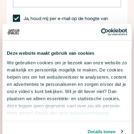
Ja, houd mij per e-mail op de hoogte van
nieuws, acties en andere informatie van Natuur
& Milieu.
Met dit formulier meld je je aan voor e-mailupdates
over de campagne 24 uur voor de stadsnatuur van
Deze website maakt gebruik van cookies
Natuur & Milieu. We gaan natuurlijk zorgvuldig om
We gebruiken cookies om je bezoek aan onze website zo
met je gegevens. Meer hierover lees je in onze
makkelijk en persoonlijk mogelijk te maken. De cookies
privacyverklaring
en
algemene voorwaarden
.
helpen ons om het websiteverkeer te analyseren, content
en advertenties te personaliseren en zorgen ervoor dat je
onze video's kunt bekijken. Wil je dit liever niet? Dan
plaatsen we alleen essentiële- en statistische cookies,
deze leggen geen gegevens vast over jou als persoon.
Meer weten? Bekijk dan onze
privacyverklaring
.
Details tonen