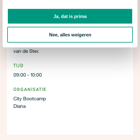
Ja, dat is prima
Locatie
Lent
Nee, alles weigeren
Verzamelen bij de ingang van de achterzijde/hofje
van de Ster.
Tijd
09:00 - 10:00
Organisatie
City Bootcamp
Diana