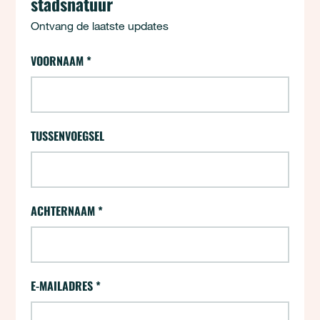
stadsnatuur
Ontvang de laatste updates
24 uur - Aanmelden (opt-ins)
VOORNAAM
*
"
*
" geeft vereiste velden aan
TUSSENVOEGSEL
ACHTERNAAM
*
E-MAILADRES
*