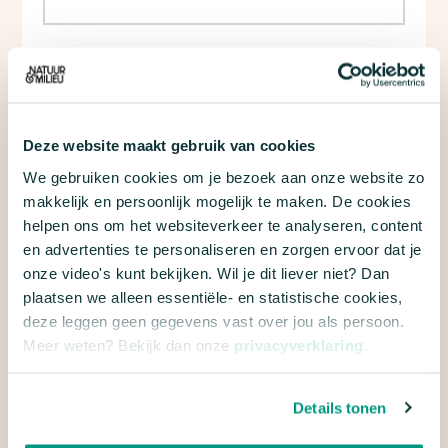
Ja, houd mij per e-mail op de hoogte van
nieuws, acties en andere informatie van Natuur
& Milieu.
Deze website maakt gebruik van cookies
Met dit formulier meld je je aan voor e-mailupdates
We gebruiken cookies om je bezoek aan onze website zo
over de campagne 24 uur voor de stadsnatuur van
Natuur & Milieu. We gaan natuurlijk zorgvuldig om
makkelijk en persoonlijk mogelijk te maken. De cookies
met je gegevens. Meer hierover lees je in onze
helpen ons om het websiteverkeer te analyseren, content
privacyverklaring
en
algemene voorwaarden
.
en advertenties te personaliseren en zorgen ervoor dat je
onze video's kunt bekijken. Wil je dit liever niet? Dan
plaatsen we alleen essentiële- en statistische cookies,
deze leggen geen gegevens vast over jou als persoon.
Meer weten? Bekijk dan onze
privacyverklaring
.
Details tonen