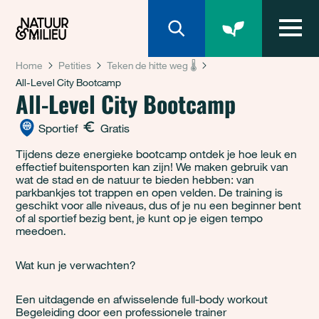
Natuur & Milieu homepage
Home
Petities
Teken de hitte weg 🌡️
All-Level City Bootcamp
All-Level City Bootcamp
Sportief
Gratis
Tijdens deze energieke bootcamp ontdek je hoe leuk en
effectief buitensporten kan zijn! We maken gebruik van
wat de stad en de natuur te bieden hebben: van
parkbankjes tot trappen en open velden. De training is
geschikt voor alle niveaus, dus of je nu een beginner bent
of al sportief bezig bent, je kunt op je eigen tempo
meedoen.
Wat kun je verwachten?
Een uitdagende en afwisselende full-body workout
Begeleiding door een professionele trainer