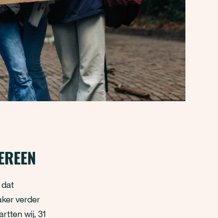
EREEN
 dat
aker verder
rtten wij, 31