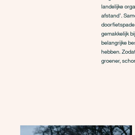
landelijke or
afstand’. Sam
doorfietspade
gemakkelijk bi
belangrijke b
hebben. Zodat 
groener, schon