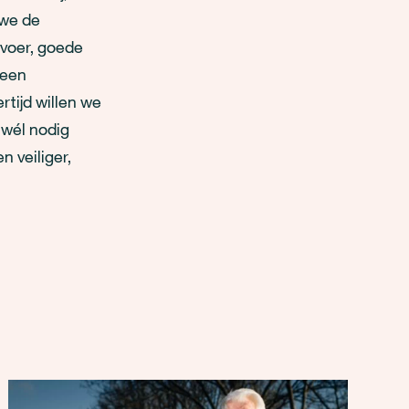
 we de
rvoer, goede
reen
rtijd willen we
 wél nodig
 veiliger,