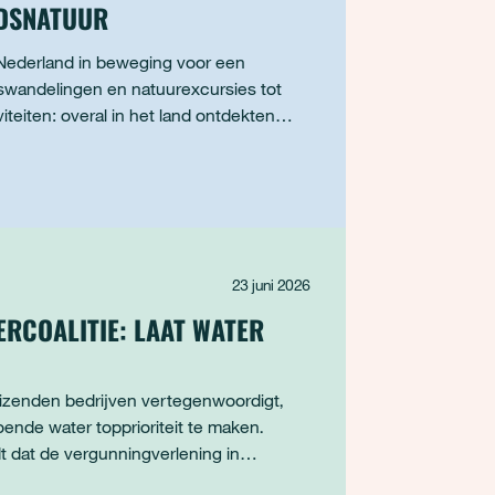
ADSNATUUR
Nederland in beweging voor een
swandelingen en natuurexcursies tot
iteiten: overal in het land ontdekten
00 activite
23 juni 2026
RCOALITIE: LAAT WATER
uizenden bedrijven vertegenwoordigt,
nde water topprioriteit te maken.
 dat de vergunningverlening in
edreigt: dat is