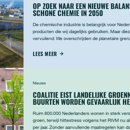
OP ZOEK NAAR EEN NIEUWE BALAN
SCHONE CHEMIE IN 2050
De chemische industrie is belangrijk voor Nede
producten die wij dagelijks gebruiken. Maar die
vervuilend. We overschrijden de planetaire gren
broeikasgassen en vervuiling van onze leefomg
LEES MEER
Nieuws
COALITIE EIST LANDELIJKE GROE
BUURTEN WORDEN GEVAARLIJK HE
Ruim 800.000 Nederlanders wonen in sterk ver
groen, terwijl hittestress volgens het RIVM nu al 
per jaar. Zonder aanvullende maatregelen kan da