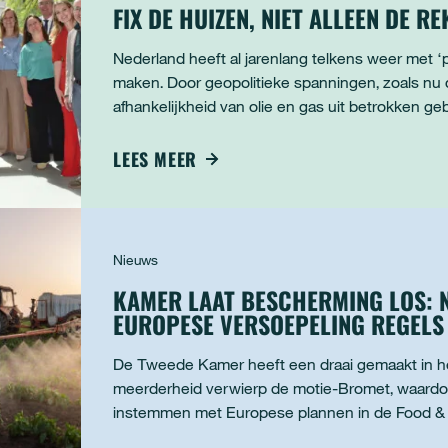
FIX DE HUIZEN, NIET ALLEEN DE R
Nederland heeft al jarenlang telkens weer met ‘p
maken. Door geopolitieke spanningen, zoals nu 
afhankelijkheid van olie en gas uit betrokken g
een terugkerend probleem. Om dit struc
LEES MEER
Nieuws
KAMER LAAT BESCHERMING LOS: 
EUROPESE VERSOEPELING REGELS
De Tweede Kamer heeft een draai gemaakt in he
meerderheid verwierp de motie-Bromet, waardoor
instemmen met Europese plannen in de Food &
bescherming van mens en natuur afzwakken. Da