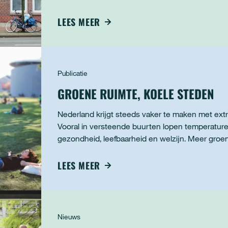
per jaar in 2050. Een brede coalitie va
LEES MEER
Publicatie
GROENE RUIMTE, KOELE STEDEN
Nederland krijgt steeds vaker te maken met extr
Vooral in versteende buurten lopen temperatur
gezondheid, leefbaarheid en welzijn. Meer groe
luxe, maar een basisvoorwaarde voor een gezo
LEES MEER
Nieuws