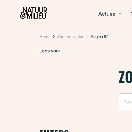
Natuur & Milieu homepage
Actueel
Home
Zoekresultaten
Pagina 87
Lees voor
Z
Zoekenresultaten