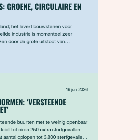
S: GROENE, CIRCULAIRE EN
rland; het levert bouwstenen voor
zelfde industrie is momenteel zeer
zen door de grote uitstoot van
eving De Nederl
16 juni 2026
NNORMEN: ‘VERSTEENDE
ET’
steende buurten met te weinig openbaar
leidt tot circa 250 extra sterfgevallen
t aantal oplopen tot 3.800 sterfgevallen