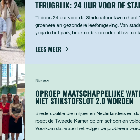
TERUGBLIK: 24 UUR VOOR DE ST
Tijdens 24 uur voor de Stadsnatuur kwam heel 
groenere en gezondere leefomgeving. Van stad
yoga in het park, buurtacties en educatieve activ
mensen de natuur dichtbij huis. Met meer dan 2
LEES MEER
Nieuws
OPROEP MAATSCHAPPELIJKE WATE
NIET STIKSTOFSLOT 2.0 WORDEN
Brede coalitie die miljoenen Nederlanders en d
roept de Tweede Kamer op om schoon en voldoe
Voorkom dat water het volgende probleem wordt
Nederland lam legt en onze welvaart en welzijn b