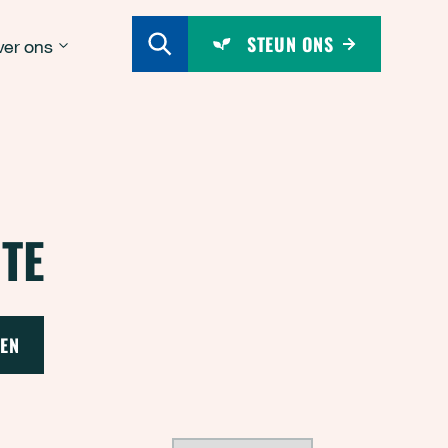
STEUN ONS
er ons
TE
EN