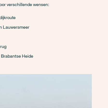
 voor verschillende wensen:
ijkroute
 en Lauwersmeer
lrug
n Brabantse Heide