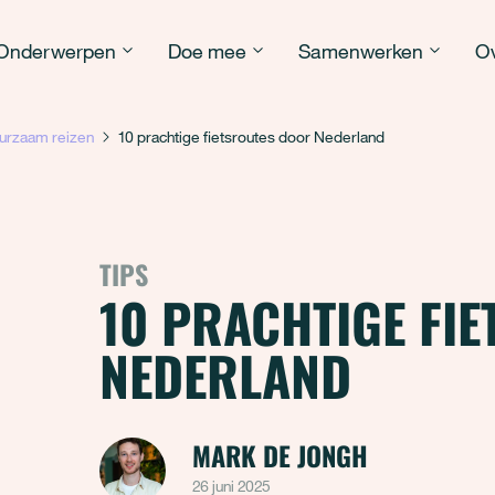
Onderwerpen
Doe mee
Samenwerken
Ov
urzaam reizen
10 prachtige fietsroutes door Nederland
TIPS
10 PRACHTIGE FI
NEDERLAND
MARK DE JONGH
26 juni 2025