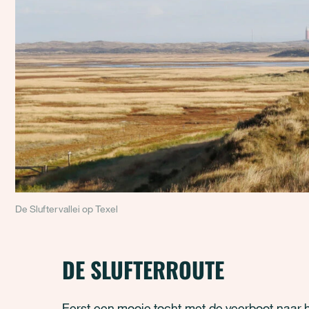
De Sluftervallei op Texel
DE SLUFTERROUTE
Eerst een mooie tocht met de veerboot naar h