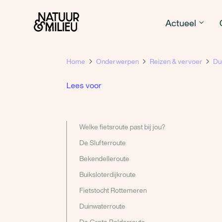
Natuur & Milieu homepage
Actueel
Home
Onderwerpen
Reizen & vervoer
Du
Lees voor
Welke fietsroute past bij jou?
De Slufterroute
Bekendelleroute
Buiksloterdijkroute
Fietstocht Rottemeren
Duinwaterroute
De Grote Polderroute